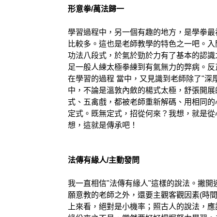
形意拳/萬法歸一
學習過程中，另一個有趣的地方，是學拳最
比較多。這也是老師教學的特色之一吧。入
功法八段式，於氣於勁於力有了基本的認識
足一般人練太極拳練到有氣無力的弊病。反
在學習的過程 當中，又見識到老師除了"深
中，不論是溫敦內斂的楊式太極，舒張開展
式、五禽戲，都被老師重新解碼、用相同的
定式。既無定式，招從何來？我想，就是從
想，這就是傳承吧！
法傳有緣人/主動發問
我一直相信"法傳有緣人"這樣的說法。撇
願意教的老師之外，還要主觀客觀因素(時間
上來看，絕對是小機率；照古人的說法，應