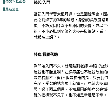
緣起/入門
當初入門學習太極丹道，也是因緣際會。因
此之前練了約3年的瑜珈，身體的柔軟度略
顯。不巧又因膝蓋不知原因的受傷，兼以工
的，不小心逛到吳師的太極丹道網站，看了
就報名上課了。
膝痛/鬆腰落跨
剛開始入門不久，就體驗到老師"神眼"的
是我也不願意啊！左膝疼痛也不是我故意的
是左右腳不平衡)。但是神奇的是，只要我
完全，受傷的地方馬上就痛。可見練太極拳
證。過了兩三個月，不知原因的膝痛又突然
確的指標就不見了。也不知是幸還是不幸。