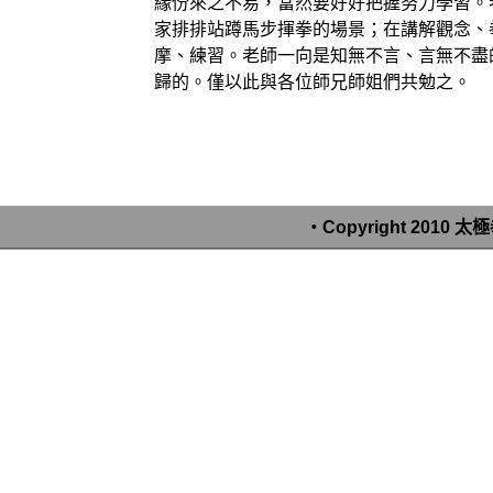
緣份來之不易，當然要好好把握努力學習。
家排排站蹲馬步揮拳的場景；在講解觀念、
摩、練習。老師一向是知無不言、言無不盡
歸的。僅以此與各位師兄師姐們共勉之。
‧Copyright 2010 太極