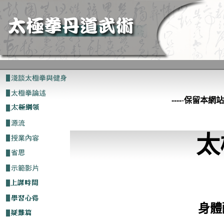
----
-
保留本網站
太
身體