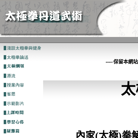
----
-
保留本網站
太
內家
(
太極
)
拳