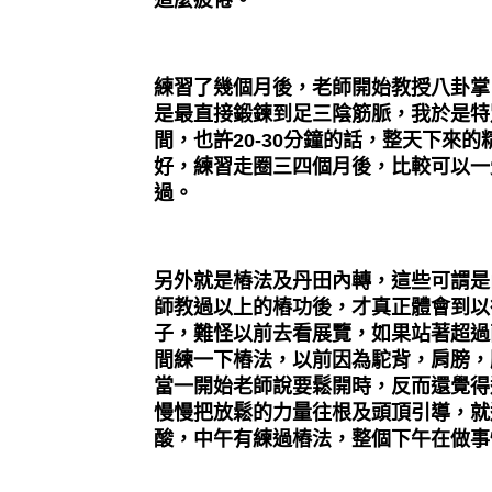
這麼疲倦。
練習了幾個月後，老師開始教授八卦掌
是最直接鍛鍊到足三陰筋脈，我於是特
間，也許
20-30
分鐘的話，整天下來的
好，練習走圈三四個月後，比較可以一
過。
另外就是樁法及丹田內轉，這些可謂是
師教過以上的樁功後，才真正體會到以
子，難怪以前去看展覽，如果站著超過
間練一下樁法，以前因為駝背，肩膀，
當一開始老師說要鬆開時，反而還覺得
慢慢把放鬆的力量往根及頭頂引導，就
酸，中午有練過樁法，整個下午在做事