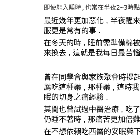
即使能入睡時,也常在半夜2~3時
最近幾年更加惡化 , 半夜醒
服更是常有的事 .
在冬天的時 , 睡前需準備棉被 
來換去 , 這就是我每日最苦惱
曾在同學會與家族聚會時提起 
薦吃這種藥 , 那種藥 , 這
眠的
切身之痛經驗 .
其間也曾試過中醫治療 , 吃了
仍睡不著時 , 那痛苦更加倍難
在不想依賴吃西醫的安眠藥下,